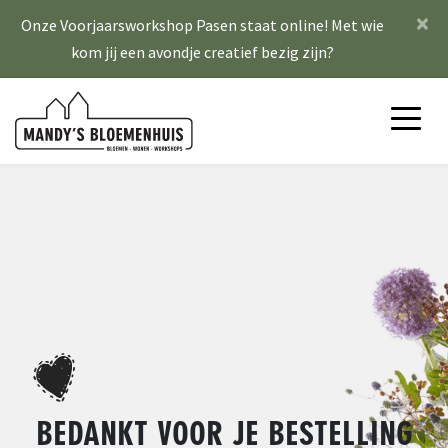
×
Onze Voorjaarsworkshop Pasen staat online! Met wie
kom jij een avondje creatief bezig zijn?
BEDANKT VOOR JE BESTELLING