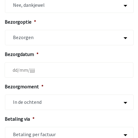
Bezorgoptie
*
Bezorgdatum
*
MM
Bezorgmoment
*
slash
DD
slash
JJJJ
Betaling via
*