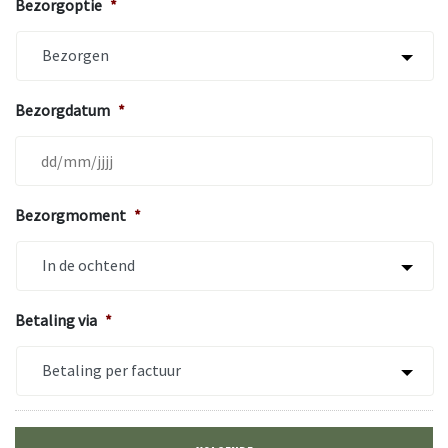
Bezorgoptie
*
Bezorgdatum
*
MM
Bezorgmoment
*
slash
DD
slash
JJJJ
Betaling via
*